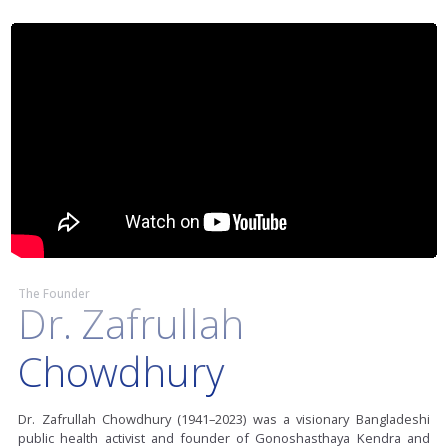
The Founder
Dr. Zafrullah
Chowdhury
Dr. Zafrullah Chowdhury (1941–2023) was a visionary Bangladeshi
public health activist and founder of Gonoshasthaya Kendra and