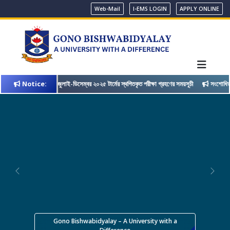
Web-Mail
I-EMS LOGIN
APPLY ONLINE
জুলাই-ডিসেম্বর ২০২৫ টার্মের স্থগিতকৃত পরীক্ষা গ্রহণের সময়সূচী
সংশোধিত: চলতি সেমিস্টার
Notice:
Previous
Next
Gono Bishwabidyalay – A University with a