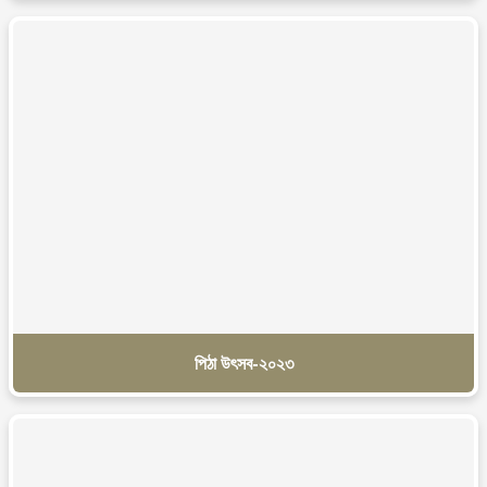
পিঠা উৎসব-২০২৩