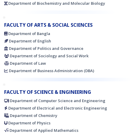
Department of Biochemistry and Molecular Biology
Read More
2026
গণ বিশ্ববিদ্যালয়ের ফলিত গণিত বিভাগের কম্পিউটার যন্ত্রাংশ ও প্রজেক্টর
May 7
FACULTY OF ARTS & SOCIAL SCIENCES
যন্ত্রাংশ সরবরাহ করা প্রসঙ্গে।
Read More
Department of Bangla
2026
Department of English
Department of Politics and Governance
Department of Sociology and Social Work
Department of Law
Department of Business Administration (DBA)
FACULTY OF SCIENCE & ENGINEERING
Department of Computer Science and Engineering
Department of Electrical and Electronic Engineering
Department of Chemistry
Department of Physics
Department of Applied Mathematics