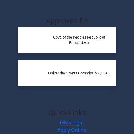
Approved BY
Govt. of the Peoples Republic of
Bangladesh
University Grants Commission (UGC)
Quick Links
IEMS login
Apply Online