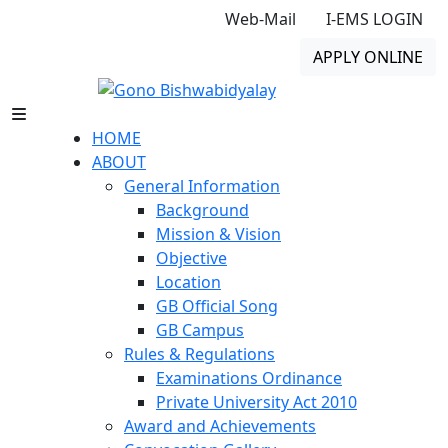
Web-Mail
I-EMS LOGIN
APPLY ONLINE
HOME
ABOUT
General Information
Background
Mission & Vision
Objective
Location
GB Official Song
GB Campus
Rules & Regulations
Examinations Ordinance
Private University Act 2010
Award and Achievements