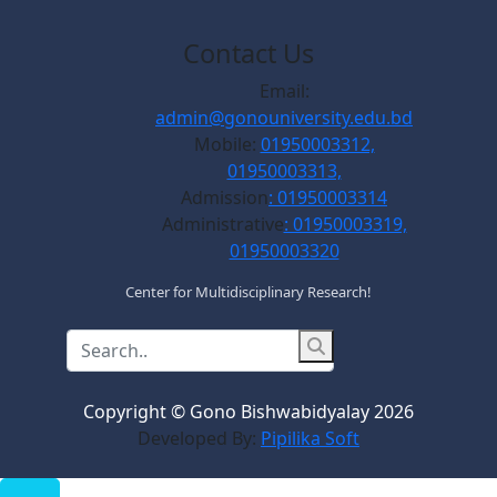
Contact Us
Email:
admin@gonouniversity.edu.bd
Mobile:
01950003312,
01950003313,
Admission
: 01950003314
Administrative
: 01950003319,
01950003320
Center for Multidisciplinary Research!
Copyright © Gono Bishwabidyalay 2026
Developed By:
Pipilika Soft