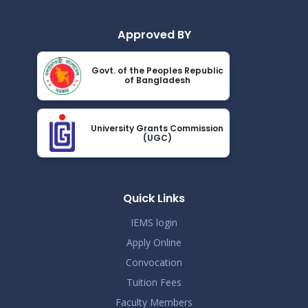
সময়সূচী
Read More
2026
Approved BY
জানুয়ারি-জুন, ২০২৬ টার্মের সেমিস্টার ফাইনাল পরীক্ষার সংশোধিত
Jun 14
বিজ্ঞপ্তি
Govt. of the Peoples Republic
Read More
of Bangladesh
2026
সংশোধিতঃ জানুয়ারি-জুন, ২০২৬ টার্মের সেমিস্টার পরীক্ষার সময়সূচী
May 23
University Grants Commission
Read More
(UGC)
2026
সোশ্যাল মিডিয়া ব্যবহারে সতর্কীকরণ বিজ্ঞপ্তি
May 20
Read More
Quick Links
2026
IEMS login
Apply Online
Convocation
Tuition Fees
Faculty Members