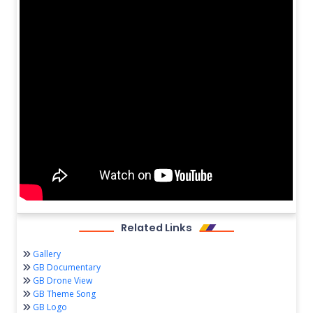
Related Links
Gallery
GB Documentary
GB Drone View
GB Theme Song
GB Logo