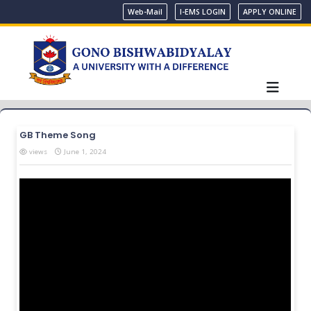
Web-Mail
I-EMS LOGIN
APPLY ONLINE
GB Theme Song
views
June 1, 2024