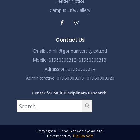
Tender Notice
Campus Life/Gallery
Contact Us
Email:
admin@gonouniversity.edu.bd
Mobile:
01950003312,
01950003313,
Admission
: 01950003314
Administrative
: 01950003319,
01950003320
Center for Multidisciplinary Research!
Copyright © Gono Bishwabidyalay 2026
Developed By:
Pipilika Soft