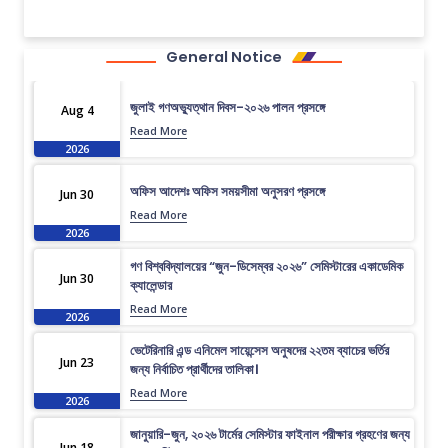
General Notice
জুলাই গণঅভ্যুত্থান দিবস-২০২৬ পালন প্রসঙ্গে
Aug 4
Read More
2026
অফিস আদেশঃ অফিস সময়সীমা অনুসরণ প্রসঙ্গে
Jun 30
Read More
2026
গণ বিশ্ববিদ্যালয়ের “জুন-ডিসেম্বর ২০২৬” সেমিস্টারের একাডেমিক
Jun 30
ক্যালেন্ডার
Read More
2026
ভেটেরিনারি এন্ড এনিমেল সায়েন্সেস অনুষদের ২২তম ব্যাচের ভর্তির
Jun 23
জন্য নির্বাচিত প্রার্থীদের তালিকা।
Read More
2026
জানুয়ারি-জুন, ২০২৬ টার্মের সেমিস্টার ফাইনাল পরীক্ষার গ্রহণের জন্য
Jun 18