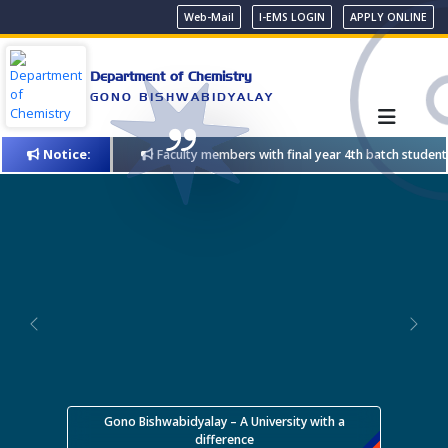
Web-Mail
I-EMS LOGIN
APPLY ONLINE
Department of Chemistry
GONO BISHWABIDYALAY
Faculty members with final year 4th batch students
Notice:
Previous
Next
th a
Gono Bishwabidyalay – A University wi
difference