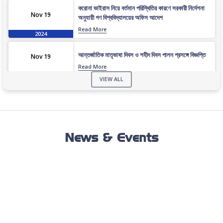
করোনা ভাইরাস নিয়ে বর্তমান পরিস্থিতির কারণে সরকারী নির্দেশনা
Nov 19
অনুযায়ী গণ বিশ্ববিদ্যালয়ের অফিস আদেশ
Read More
2024
আন্তর্জাতিক মাতৃভাষা দিবস ও শহীদ দিবস পালন প্রসঙ্গে বিজ্ঞপ্তি
Nov 19
Read More
2024
VIEW ALL
এপ্রিল ২০২৩ সেমিস্টারের ফাইনাল পরীক্ষার (অনুষ্ঠিতব্য অক্টোবর
Nov 19
২০২৩) বিজ্ঞপ্তি
Read More
2024
News & Events
ভর্তিকৃত শিক্ষার্থীদের আইডি কার্ড নোটিশ
Nov 19
Read More
2024
সেমিস্টার ফি নোটিশ
Nov 19
Read More
2024