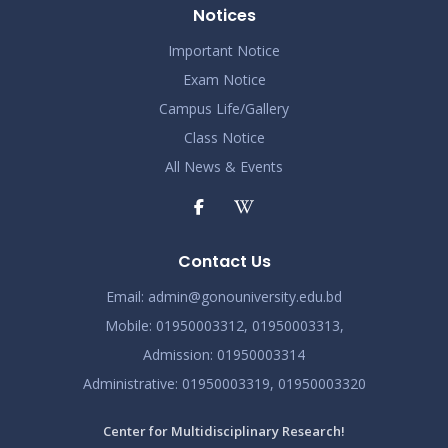
Notices
আন্তর্জাতিক মাতৃভাষা দিবস ও শহীদ দিবস পালন প্রসঙ্গে বিজ্ঞপ্তি
Nov 19
Read More
Important Notice
2024
Exam Notice
এপ্রিল ২০২৩ সেমিস্টারের ফাইনাল পরীক্ষার (অনুষ্ঠিতব্য অক্টোবর
Campus Life/Gallery
Nov 19
২০২৩) বিজ্ঞপ্তি
Class Notice
Read More
2024
All News & Events
ভর্তিকৃত শিক্ষার্থীদের আইডি কার্ড নোটিশ
Nov 19
Read More
2024
Contact Us
সেমিস্টার ফি নোটিশ
Nov 19
Email:
admin@gonouniversity.edu.bd
Read More
2024
Mobile:
01950003312,
01950003313,
Admission
: 01950003314
Administrative
: 01950003319,
01950003320
Center for Multidisciplinary Research!