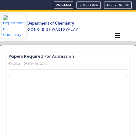
Web-Mail
I-EMS LOGIN
APPLY ONLINE
Department of Chemistry
GONO BISHWABIDYALAY
Papers Required For Admission
views
May 16, 2019