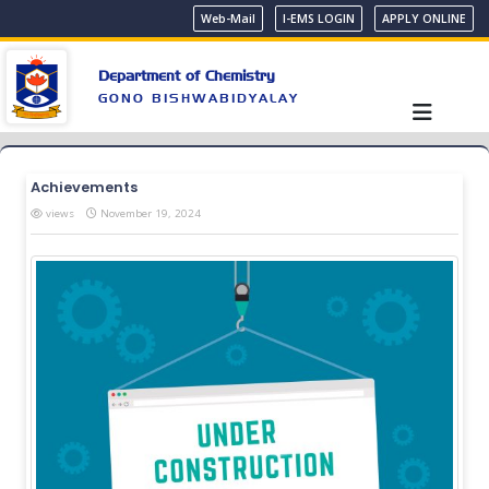
Web-Mail
I-EMS LOGIN
APPLY ONLINE
Department of Chemistry
GONO BISHWABIDYALAY
Achievements
views
November 19, 2024