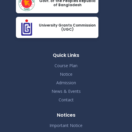
Govt. of the Peoples Republic
of Bangladesh
ভর্তি চলছে….. ভর্তি চলছে…
Nov 19
Read More
2024
University Grants Commission
(UGC)
কোরাল ইগার শিক্ষা বৃত্তিতে মনোনিত শিক্ষার্থীদের নামের তালিকাঃ
Nov 19
Read More
2024
Quick Links
ধূমপান, পান সেবন করা ও মাদক সেবন করা সম্পূর্ণ নিষিদ্ধ।
Nov 19
Course Plan
Read More
2024
Notice
করোনা ভাইরাস নিয়ে বর্তমান পরিস্থিতির কারণে সরকারী নির্দেশনা
Admission
Nov 19
অনুযায়ী গণ বিশ্ববিদ্যালয়ের অফিস আদেশ
News & Events
Read More
2024
Contact
আন্তর্জাতিক মাতৃভাষা দিবস ও শহীদ দিবস পালন প্রসঙ্গে বিজ্ঞপ্তি
Nov 19
Notices
Read More
2024
Important Notice