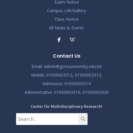
এপ্রিল ২০২৩ সেমিস্টারের ফাইনাল পরীক্ষার (অনুষ্ঠিতব্য অক্টোবর
Exam Notice
Nov 19
২০২৩) বিজ্ঞপ্তি
Campus Life/Gallery
Read More
2024
Class Notice
All News & Events
ভর্তিকৃত শিক্ষার্থীদের আইডি কার্ড নোটিশ
Nov 19
Read More
2024
সেমিস্টার ফি নোটিশ
Nov 19
Contact Us
Read More
2024
Email:
admin@gonouniversity.edu.bd
Mobile:
01950003312,
01950003313,
Admission
: 01950003314
Administrative
: 01950003319,
01950003320
Center for Multidisciplinary Research!