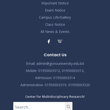
Read More
Important Notice
2024
Exam Notice
এপ্রিল ২০২৩ সেমিস্টারের ফাইনাল পরীক্ষার (অনুষ্ঠিতব্য অক্টোবর
Campus Life/Gallery
Nov 19
২০২৩) বিজ্ঞপ্তি
Class Notice
Read More
2024
All News & Events
ভর্তিকৃত শিক্ষার্থীদের আইডি কার্ড নোটিশ
Nov 19
Read More
2024
Contact Us
সেমিস্টার ফি নোটিশ
Nov 19
Email:
admin@gonouniversity.edu.bd
Read More
2024
Mobile:
01950003312,
01950003313,
Admission
: 01950003314
Administrative
: 01950003319,
01950003320
Center for Multidisciplinary Research!