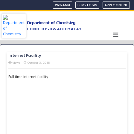
Web-Mail
I-EMS LOGIN
APPLY ONLINE
Department of Chemistry
GONO BISHWABIDYALAY
Internet Facility
views
October 3, 2018
Full time internet facility