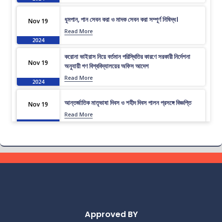
ধূমপান, পান সেবন করা ও মাদক সেবন করা সম্পূর্ণ নিষিদ্ধ।
Nov 19
Read More
2024
করোনা ভাইরাস নিয়ে বর্তমান পরিস্থিতির কারণে সরকারী নির্দেশনা
Nov 19
অনুযায়ী গণ বিশ্ববিদ্যালয়ের অফিস আদেশ
Read More
2024
আন্তর্জাতিক মাতৃভাষা দিবস ও শহীদ দিবস পালন প্রসঙ্গে বিজ্ঞপ্তি
Nov 19
Read More
2024
এপ্রিল ২০২৩ সেমিস্টারের ফাইনাল পরীক্ষার (অনুষ্ঠিতব্য অক্টোবর
Nov 19
২০২৩) বিজ্ঞপ্তি
Read More
2024
ভর্তিকৃত শিক্ষার্থীদের আইডি কার্ড নোটিশ
Nov 19
Read More
2024
Approved BY