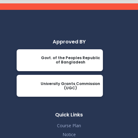
Nov 19
বিজ্ঞপ্তি
Read More
2024
ভর্তিকৃত শিক্ষার্থীদের আইডি কার্ড নোটিশ
Nov 19
Read More
2024
Approved BY
সেমিস্টার ফি নোটিশ
Nov 19
Govt. of the Peoples Republic
Read More
of Bangladesh
2024
ভর্তি চলছে….. ভর্তি চলছে…
Nov 19
University Grants Commission
Read More
(UGC)
2024
কোরাল ইগার শিক্ষা বৃত্তিতে মনোনিত শিক্ষার্থীদের নামের তালিকাঃ
Nov 19
Read More
Quick Links
2024
Course Plan
ধূমপান, পান সেবন করা ও মাদক সেবন করা সম্পূর্ণ নিষিদ্ধ।
Nov 19
Notice
Read More