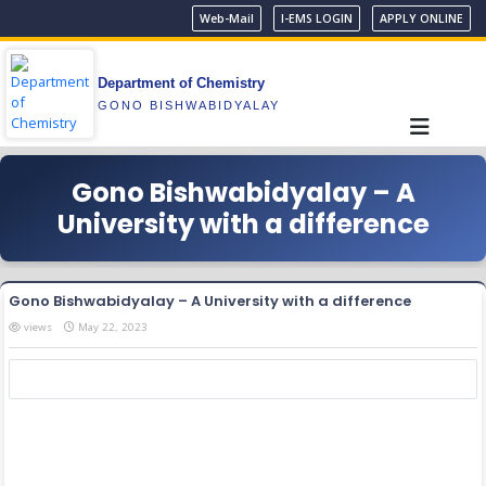
Web-Mail
I-EMS LOGIN
APPLY ONLINE
Department of Chemistry
GONO BISHWABIDYALAY
Gono Bishwabidyalay – A
University with a difference
Gono Bishwabidyalay – A University with a difference
views
May 22, 2023