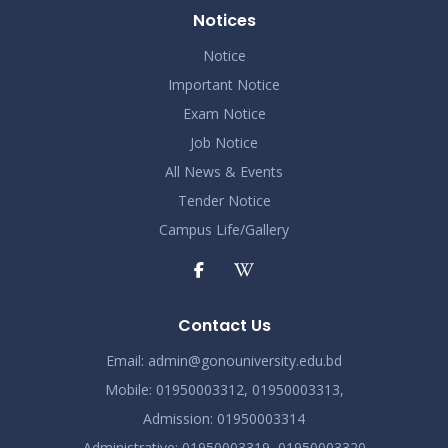
Notices
Notice
Important Notice
Exam Notice
Job Notice
All News & Events
Tender Notice
Campus Life/Gallery
Contact Us
Email:
admin@gonouniversity.edu.bd
Mobile:
01950003312,
01950003313,
Admission
: 01950003314
Administrative
: 01950003319,
01950003320