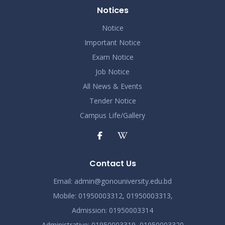
Notices
Notice
Important Notice
Exam Notice
Job Notice
All News & Events
Tender Notice
Campus Life/Gallery
Contact Us
Email:
admin@gonouniversity.edu.bd
Mobile:
01950003312,
01950003313,
Admission
: 01950003314
Administrative
: 01950003319,
01950003320