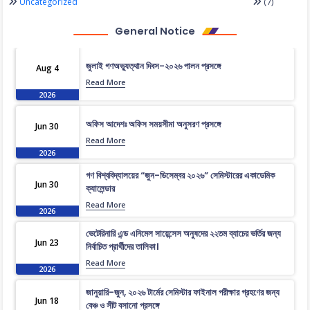
(7)
Uncategorized
General Notice
জুলাই গণঅভ্যুত্থান দিবস-২০২৬ পালন প্রসঙ্গে
Aug 4
Read More
2026
অফিস আদেশঃ অফিস সময়সীমা অনুসরণ প্রসঙ্গে
Jun 30
Read More
2026
গণ বিশ্ববিদ্যালয়ের “জুন-ডিসেম্বর ২০২৬” সেমিস্টারের একাডেমিক
Jun 30
ক্যালেন্ডার
Read More
2026
ভেটেরিনারি এন্ড এনিমেল সায়েন্সেস অনুষদের ২২তম ব্যাচের ভর্তির জন্য
Jun 23
নির্বাচিত প্রার্থীদের তালিকা।
Read More
2026
জানুয়ারি-জুন, ২০২৬ টার্মের সেমিস্টার ফাইনাল পরীক্ষার গ্রহণের জন্য
Jun 18
বেঞ্চ ও সীট বসানো প্রসঙ্গে