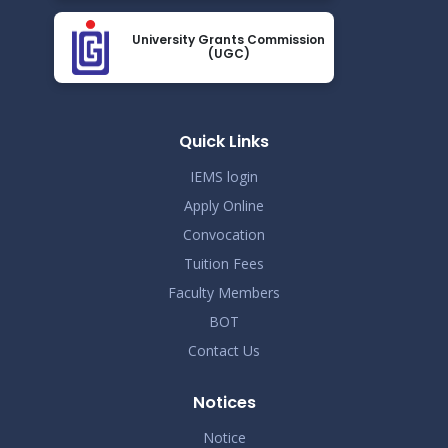
সংশোধিতঃ জানুয়ারি-জুন, ২০২৬ টার্মের সেমিস্টার পরীক্ষার সময়সূচী
May 23
University Grants Commission
Read More
(UGC)
2026
সোশ্যাল মিডিয়া ব্যবহারে সতর্কীকরণ বিজ্ঞপ্তি
May 20
Read More
Quick Links
2026
IEMS login
Apply Online
Convocation
Tuition Fees
Faculty Members
BOT
Contact Us
Notices
Notice