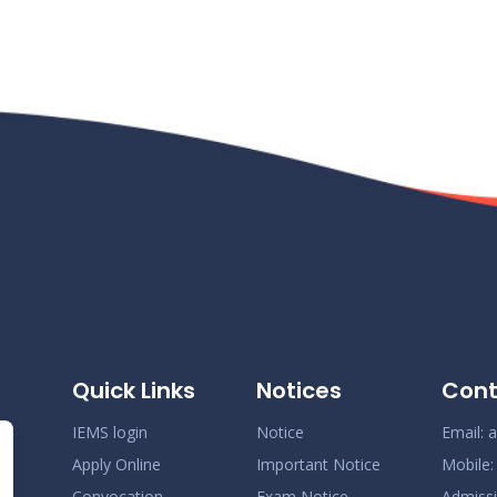
Quick Links
Notices
Cont
IEMS login
Notice
Email:
a
Apply Online
Important Notice
Mobile
Convocation
Exam Notice
Admiss