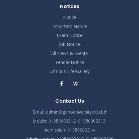
Notices
Notice
Important Notice
Exam Notice
Job Notice
All News & Events
Tender Notice
Campus Life/Gallery
Contact Us
Email:
admin@gonouniversity.edu.bd
Mobile:
01950003312,
01950003313,
Admission
: 01950003314
Administrative
: 01950003319,
01950003320