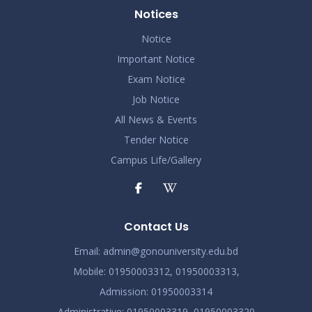
Notices
Notice
Important Notice
Exam Notice
Job Notice
All News & Events
Tender Notice
Campus Life/Gallery
Contact Us
Email:
admin@gonouniversity.edu.bd
Mobile:
01950003312,
01950003313,
Admission
: 01950003314
Administrative
: 01950003319,
01950003320