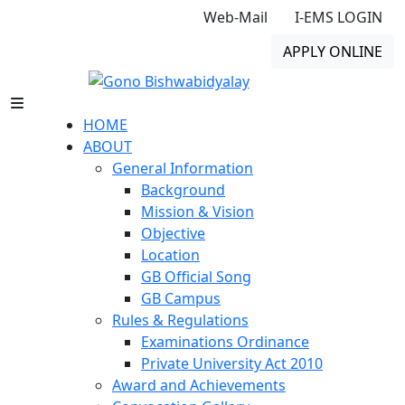
Web-Mail
I-EMS LOGIN
APPLY ONLINE
HOME
ABOUT
General Information
Background
Mission & Vision
Objective
Location
GB Official Song
GB Campus
Rules & Regulations
Examinations Ordinance
Private University Act 2010
Award and Achievements