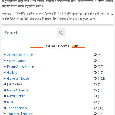
বিশ্ববিদ্যালয়ের জন্য গর্বের। তাঁর সাফল্য আমাদের শিক্ষকসমাজকে আরও গবেষণাভিত্তিক ও শিক্ষার্থী-কেন্দ্রিক
উচ্চশিক্ষা নিশ্চিত করতে অনুপ্রাণিত করবে।
ক্যাপশন: ১. ইউজিসি’র সম্মানিত সদস্য ও ইউনিভার্সিটি টিচার্স ট্রেনিং একাডেমির রেক্টর (ইন-চার্জ) প্রফেসর ড.
তানজিম উদ্দিন খান এর নিকট হতে এওয়ার্ড নিচ্ছেন গণ বিশ্ববিদ্যালয়ের শিক্ষক ড. মোঃ ফুয়াদ হোসেন।
Other Posts
(4)
Admission Notice
(3)
Convocation
(29)
Exam/Class Notice
(10)
Gallery
(162)
General Notice
(15)
Job Notice
(58)
News & Events
(3)
News Ticker
(1)
NOC
(82)
Tender Notice
(18)
Top Scroll Notice