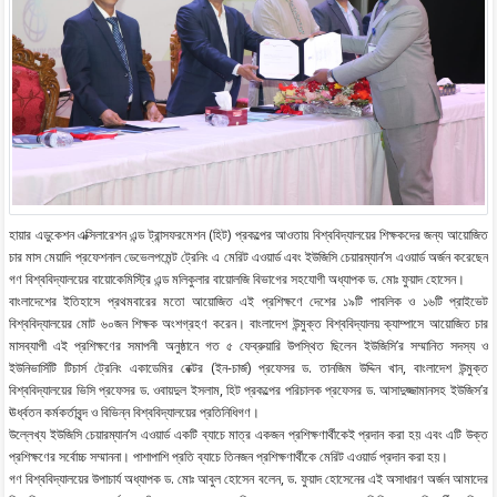
হায়ার এডুকেশন এক্সিলারেশন এন্ড ট্রান্সফরমেশন (হিট) প্রকল্পের আওতায় বিশ্ববিদ্যালয়ের শিক্ষকদের জন্য আয়োজিত
চার মাস মেয়াদি প্রফেশনাল ডেভেলপমেন্ট ট্রেনিং এ মেরিট এওয়ার্ড এবং ইউজিসি চেয়ারম্যান’স এওয়ার্ড অর্জন করেছেন
গণ বিশ্ববিদ্যালয়ের বায়োকেমিস্ট্রি এন্ড মলিকুলার বায়োলজি বিভাগের সহযোগী অধ্যাপক ড. মোঃ ফুয়াদ হোসেন।
বাংলাদেশের ইতিহাসে প্রথমবারের মতো আয়োজিত এই প্রশিক্ষণে দেশের ১৯টি পাবলিক ও ১৬টি প্রাইভেট
বিশ্ববিদ্যালয়ের মোট ৬০জন শিক্ষক অংশগ্রহণ করেন। বাংলাদেশ উন্মুক্ত বিশ্ববিদ্যালয় ক্যাম্পাসে আয়োজিত চার
মাসব্যাপী এই প্রশিক্ষণের সমাপনী অনুষ্ঠানে গত ৫ ফেব্রুয়ারি উপস্থিত ছিলেন ইউজিসি’র সম্মানিত সদস্য ও
ইউনিভার্সিটি টিচার্স ট্রেনিং একাডেমির রেক্টর (ইন-চার্জ) প্রফেসর ড. তানজিম উদ্দিন খান, বাংলাদেশ উন্মুক্ত
বিশ্ববিদ্যালয়ের ভিসি প্রফেসর ড. ওবায়দুল ইসলাম, হিট প্রকল্পের পরিচালক প্রফেসর ড. আসাদুজ্জামানসহ ইউজিস’র
ঊর্ধ্বতন কর্মকর্তাবৃন্দ ও বিভিন্ন বিশ্ববিদ্যালয়ের প্রতিনিধিগণ।
উল্লেখ্য ইউজিসি চেয়ারম্যান’স এওয়ার্ড একটি ব্যাচে মাত্র একজন প্রশিক্ষণার্থীকেই প্রদান করা হয় এবং এটি উক্ত
প্রশিক্ষণের সর্বোচ্চ সম্মাননা। পাশাপাশি প্রতি ব্যাচে তিনজন প্রশিক্ষণার্থীকে মেরিট এওয়ার্ড প্রদান করা হয়।
গণ বিশ্ববিদ্যালয়ের উপাচার্য অধ্যাপক ড. মোঃ আবুল হোসেন বলেন, ড. ফুয়াদ হোসেনের এই অসাধারণ অর্জন আমাদের