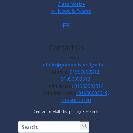
Class Notice
All News & Events
Contact Us
Email:
admin@gonouniversity.edu.bd
Mobile:
01950003312,
01950003313,
Admission
: 01950003314
Administrative
: 01950003319,
01950003320
Center for Multidisciplinary Research!