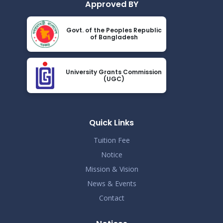
Approved BY
কোরাল ইগার শিক্ষা বৃত্তিতে মনোনিত শিক্ষার্থীদের নামের তালিকাঃ
Nov 19
Govt. of the Peoples Republic
Read More
of Bangladesh
2024
ধূমপান, পান সেবন করা ও মাদক সেবন করা সম্পূর্ণ নিষিদ্ধ।
Nov 19
University Grants Commission
Read More
(UGC)
2024
করোনা ভাইরাস নিয়ে বর্তমান পরিস্থিতির কারণে সরকারী নির্দেশনা
Nov 19
অনুযায়ী গণ বিশ্ববিদ্যালয়ের অফিস আদেশ
Read More
Quick Links
2024
Tuition Fee
Notice
Mission & Vision
News & Events
Contact