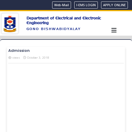
Web-Mail
I-EMS LOGIN
APPLY ONLINE
Department of Electrical and Electronic
Engineering
GONO BISHWABIDYALAY
Admission
views
October 3, 2018