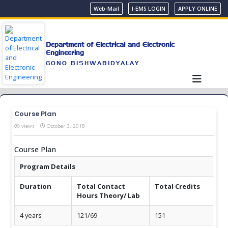
Web-Mail
I-EMS LOGIN
APPLY ONLINE
Department of Electrical and Electronic
Engineering
GONO BISHWABIDYALAY
Course Plan
views
October 3, 2018
Course Plan
Program Details
Duration
Total Contact
Total Credits
Hours Theory/ Lab
4 years
121/69
151