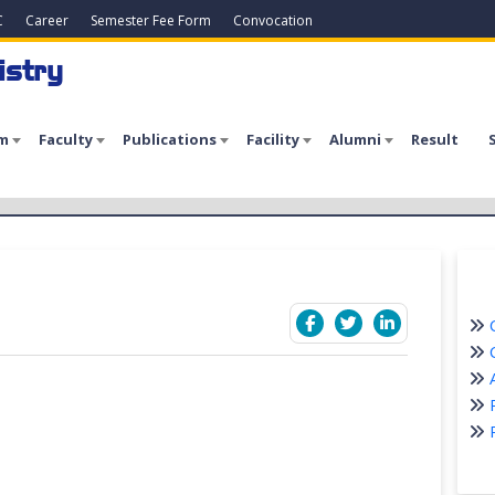
C
Career
Semester Fee Form
Convocation
istry
m
Faculty
Publications
Facility
Alumni
Result
C
C
A
P
P