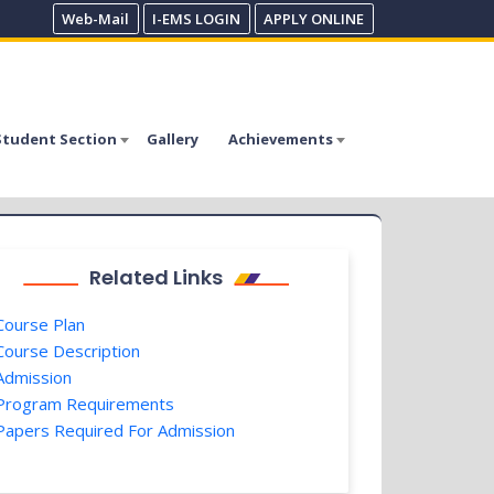
Web-Mail
I-EMS LOGIN
APPLY ONLINE
Student Section
Gallery
Achievements
Related Links
ourse Plan
ourse Description
dmission
rogram Requirements
apers Required For Admission