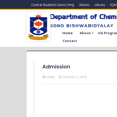
Central Student’s Union (গাকসু)
Alumni
Library
IQA
Department of Chem
GONO BISHWABIDYALAY
Home
About
UG Progra
Contact
Admission
views
October 3, 2018