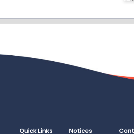
N
N
N
N
Quick Links
Notices
Cont