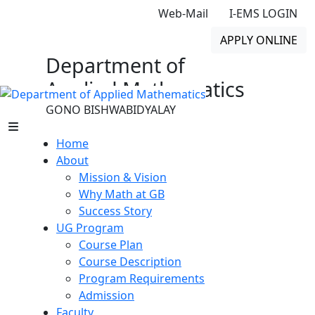
Web-Mail
I-EMS LOGIN
APPLY ONLINE
Department of
Applied Mathematics
GONO BISHWABIDYALAY
Home
About
Mission & Vision
Why Math at GB
Success Story
UG Program
Course Plan
Course Description
Program Requirements
Admission
Faculty