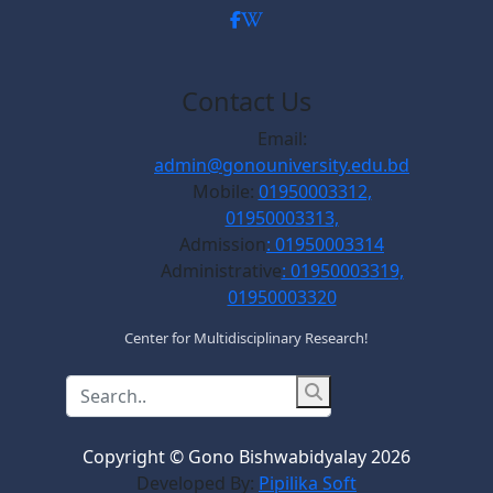
Contact Us
Email:
admin@gonouniversity.edu.bd
Mobile:
01950003312,
01950003313,
Admission
: 01950003314
Administrative
: 01950003319,
01950003320
Center for Multidisciplinary Research!
Copyright © Gono Bishwabidyalay 2026
Developed By:
Pipilika Soft