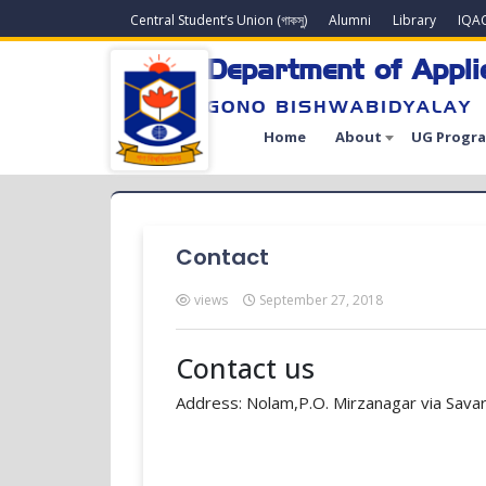
Central Student’s Union (গাকসু)
Alumni
Library
IQA
Department of Appl
GONO BISHWABIDYALAY
Home
About
UG Progr
Contact
views
September 27, 2018
Contact us
Address: Nolam,P.O. Mirzanagar via Savar