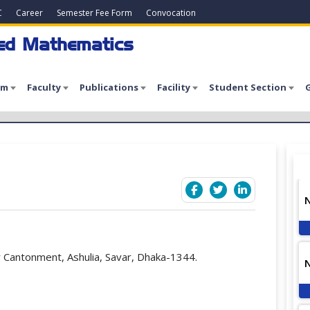
C
Career
Semester Fee Form
Convocation
ied Mathematics
am
Faculty
Publications
Facility
Student Section
G
 Cantonment, Ashulia, Savar, Dhaka-1344.