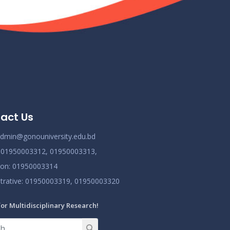
ধূমপান, পান সেবন করা ও মাদক সেবন করা সম্পূর্ণ নিষিদ্ধ।
Nov 19
Read More
2024
করোনা ভাইরাস নিয়ে বর্তমান পরিস্থিতির কারণে সরকারী
Nov 19
নির্দেশনা অনুযায়ী গণ বিশ্ববিদ্যালয়ের অফিস আদেশ
Read More
2024
আন্তর্জাতিক মাতৃভাষা দিবস ও শহীদ দিবস পালন প্রসঙ্গে
Nov 19
বিজ্ঞপ্তি
act Us
Read More
2024
dmin@gonouniversity.edu.bd
:
01950003312,
01950003313,
ion
: 01950003314
trative
: 01950003319,
01950003320
for Multidisciplinary Research!