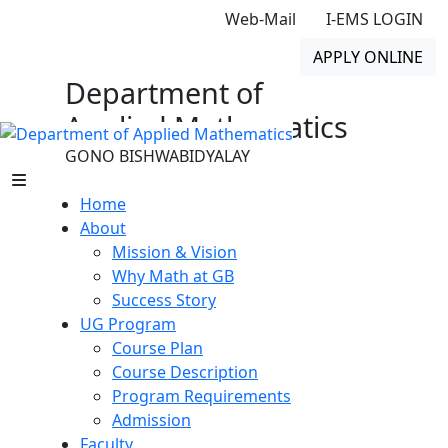
Web-Mail
I-EMS LOGIN
APPLY ONLINE
Department of
Applied Mathematics
GONO BISHWABIDYALAY
Home
About
Mission & Vision
Why Math at GB
Success Story
UG Program
Course Plan
Course Description
Program Requirements
Admission
Faculty