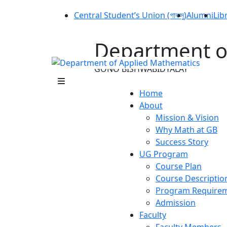
Central Student’s Union (গাকসু)
Alumni
Lib
Department o
GONO BISHWABIDYALAY
Home
About
Mission & Vision
Why Math at GB
Success Story
UG Program
Course Plan
Course Descriptio
Program Require
Admission
Faculty