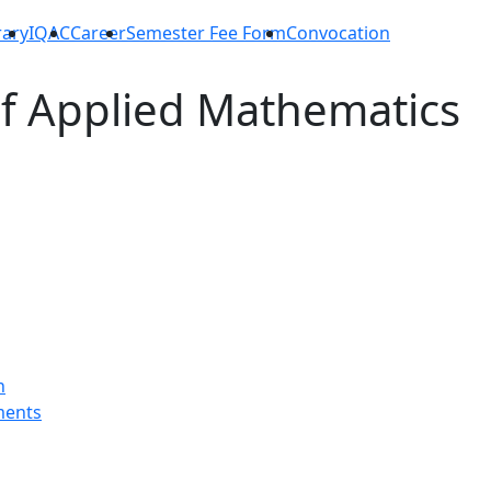
rary
IQAC
Career
Semester Fee Form
Convocation
f Applied Mathematics
n
ments