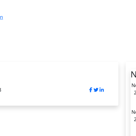
on
N
N
8
N