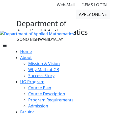
Web-Mail
I-EMS LOGIN
APPLY ONLINE
Department of
Applied Mathematics
GONO BISHWABIDYALAY
Home
About
Mission & Vision
Why Math at GB
Success Story
UG Program
Course Plan
Course Description
Program Requirements
Admission
Faculty