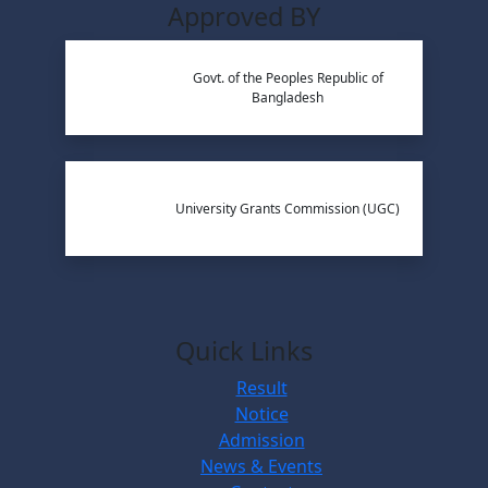
Approved BY
Govt. of the Peoples Republic of
Bangladesh
University Grants Commission (UGC)
Quick Links
Result
Notice
Admission
News & Events