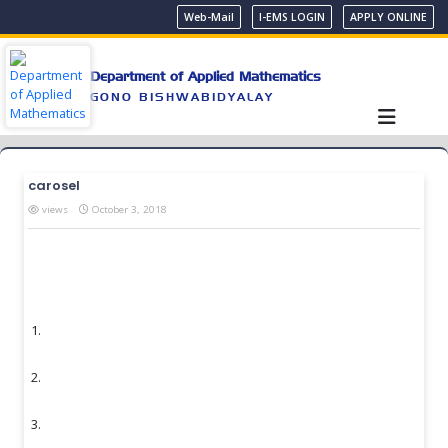
Web-Mail
I-EMS LOGIN
APPLY ONLINE
Department of Applied Mathematics
GONO BISHWABIDYALAY
carosel
views
October 3, 2018