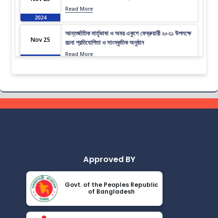
Read More
2024
আন্তর্জাতিক মার্তৃভাষা ও অমর একুশে ফেব্রুয়ারী ২০২১ উপলক্ষে
Nov 25
রচনা প্রতিযোগিতা ও সাংস্কৃতিক অনুষ্ঠান
Read More
2024
ভর্তি চলছে….. ভর্তি চলছে…
Nov 19
Read More
2024
কোরাল ইগার শিক্ষা বৃত্তিতে মনোনিত শিক্ষার্থীদের নামের তালিকাঃ
Nov 19
Read More
2024
Approved BY
ধূমপান, পান সেবন করা ও মাদক সেবন করা সম্পূর্ণ নিষিদ্ধ।
Nov 19
Read More
2024
Govt. of the Peoples Republic
of Bangladesh
করোনা ভাইরাস নিয়ে বর্তমান পরিস্থিতির কারণে সরকারী নির্দেশনা
Nov 19
অনুযায়ী গণ বিশ্ববিদ্যালয়ের অফিস আদেশ
Read More