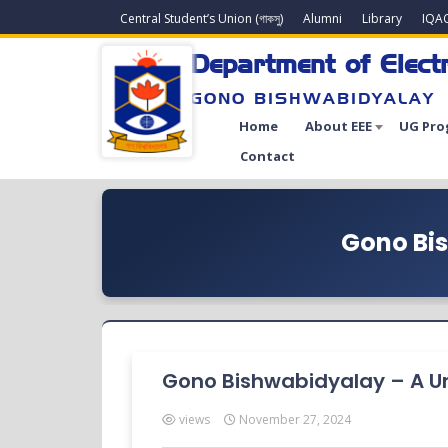
Central Student’s Union (গাকসু)
Alumni
Library
IQA
Department of Electr
GONO BISHWABIDYALAY
Home
About EEE
UG Pro
Contact
Gono Bis
Gono Bishwabidyalay – A Uni
views
November 27, 2024