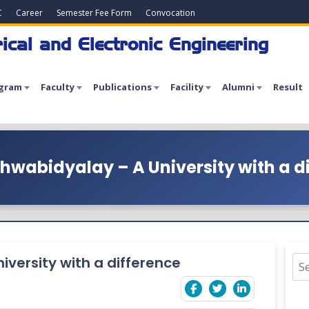
C
Career
Semester Fee Form
Convocation
ical and Electronic Engineering
gram
Faculty
Publications
Facility
Alumni
Result
hwabidyalay – A University with a d
versity with a difference