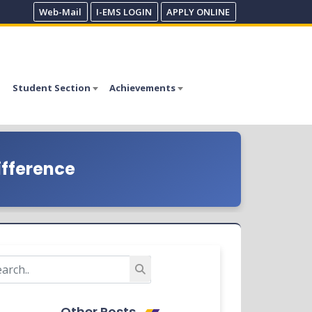
Web-Mail
I-EMS LOGIN
APPLY ONLINE
Student Section
Achievements
ifference
Other Posts