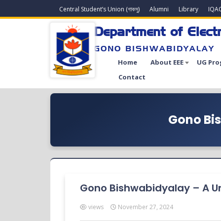
Central Student’s Union (গাকসু)
Alumni
Library
IQA
Department of Electr
GONO BISHWABIDYALAY
Home
About EEE
UG Pro
Contact
Gono Bis
Gono Bishwabidyalay – A Uni
views
November 27, 2024