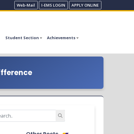
Web-Mail
I-EMS LOGIN
APPLY ONLINE
Student Section
Achievements
ifference
Other Posts