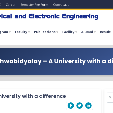
C
Career
Semester Fee Form
Convocation
ical and Electronic Engineering
gram
Faculty
Publications
Facility
Alumni
Result
hwabidyalay – A University with a d
versity with a difference