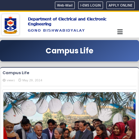
Web-Mail
I-EMS LOGIN
APPLY ONLINE
Department of Electrical and Electronic
Engineering
GONO BISHWABIDYALAY
Campus Life
Campus Life
views
May 29, 2024