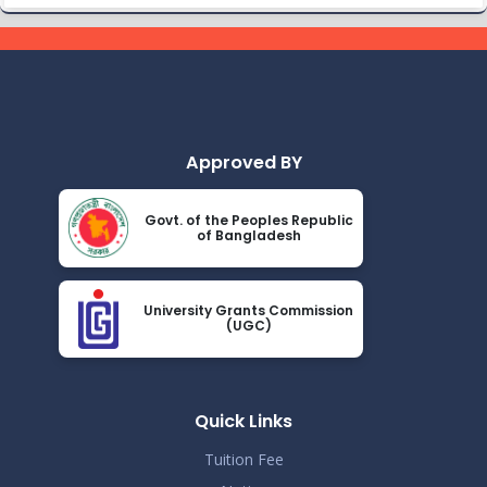
গণ বিশ্ববিদ্যালয় আন্তঃবিভাগ ক্রীড়া প্রতিযোগিতা-২০২৪ উপলক্ষে ইইই
Nov 25
বিভাগের জার্সি উন্মোচন।
Read More
2024
ভর্তি চলছে….. ভর্তি চলছে…
Nov 19
Read More
2024
Approved BY
কোরাল ইগার শিক্ষা বৃত্তিতে মনোনিত শিক্ষার্থীদের নামের তালিকাঃ
Nov 19
Govt. of the Peoples Republic
Read More
of Bangladesh
2024
ধূমপান, পান সেবন করা ও মাদক সেবন করা সম্পূর্ণ নিষিদ্ধ।
Nov 19
University Grants Commission
Read More
(UGC)
2024
করোনা ভাইরাস নিয়ে বর্তমান পরিস্থিতির কারণে সরকারী নির্দেশনা অনুযায়ী
Nov 19
গণ বিশ্ববিদ্যালয়ের অফিস আদেশ
Quick Links
Read More
2024
Tuition Fee