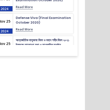
Examination October 2020)
Read More
2024
Defense Viva (Final Examination
Nov 25
October 2020)
Read More
2024
আন্তর্জাতিক মাতৃভাষা দিবস ও মহান শহীদ দিবস ২০২১
Nov 25
উপলক্ষে আলোচনা সভা ও সাংস্কৃতিক অনুষ্ঠান
Read More
2024
গণ বিশ্ববিদ্যালয় আন্তঃবিভাগ ক্রীড়া
Nov 25
প্রতিযোগিতা-২০২৪ উপলক্ষে ইইই বিভাগের জার্সি
উন্মোচন।
Read More
2024
ভর্তি চলছে….. ভর্তি চলছে…
Nov 19
Read More
2024
কোরাল ইগার শিক্ষা বৃত্তিতে মনোনিত শিক্ষার্থীদের নামের