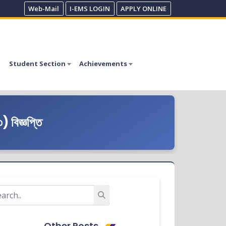
Web-Mail
I-EMS LOGIN
APPLY ONLINE
Student Section
Achievements
) বিজ্ঞপ্তি
Other Posts