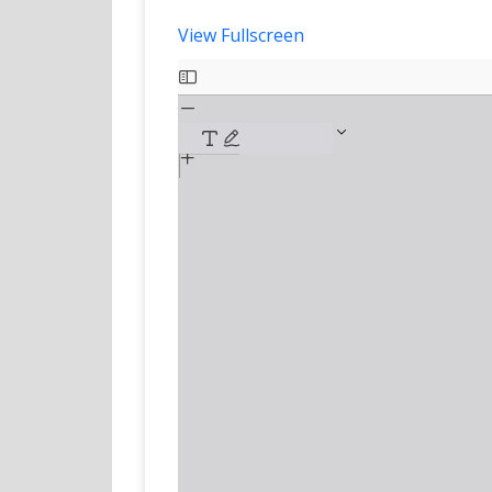
View Fullscreen
Skip
to
PDF
content