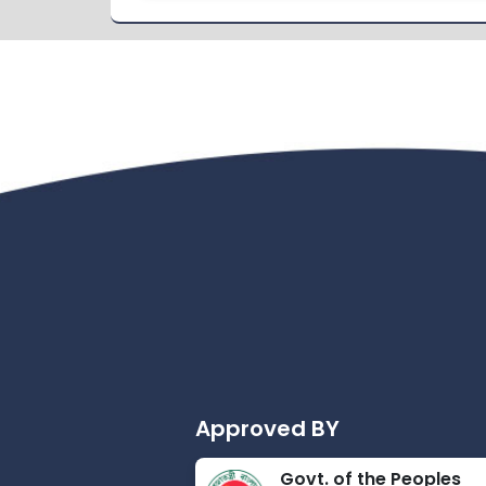
Approved BY
Govt. of the Peoples