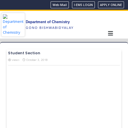
Web-Mail
I-EMS LOGIN
APPLY ONLINE
Department of Chemistry
GONO BISHWABIDYALAY
Student Section
views
October 3, 2018