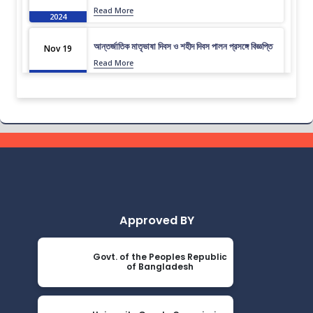
Read More
2024
আন্তর্জাতিক মাতৃভাষা দিবস ও শহীদ দিবস পালন প্রসঙ্গে বিজ্ঞপ্তি
Nov 19
Read More
2024
এপ্রিল ২০২৩ সেমিস্টারের ফাইনাল পরীক্ষার (অনুষ্ঠিতব্য অক্টোবর
Nov 19
২০২৩) বিজ্ঞপ্তি
Read More
2024
ভর্তিকৃত শিক্ষার্থীদের আইডি কার্ড নোটিশ
Nov 19
Read More
2024
Approved BY
সেমিস্টার ফি নোটিশ
Nov 19
Read More
2024
Govt. of the Peoples Republic
of Bangladesh
ভর্তি চলছে….. ভর্তি চলছে…
Nov 19
Read More
2024