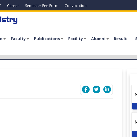
C
Career
Semester Fee Form
Convocation
istry
m
Faculty
Publications
Facility
Alumni
Result