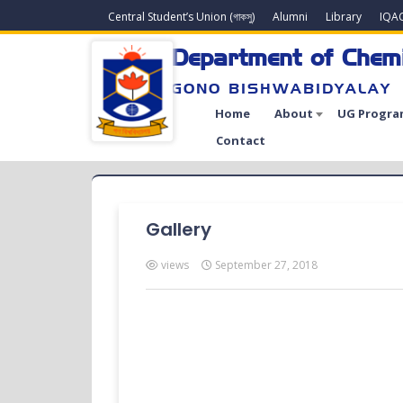
Central Student’s Union (গাকসু)
Alumni
Library
IQA
Department of Chem
GONO BISHWABIDYALAY
Home
About
UG Progra
Contact
Gallery
views
September 27, 2018