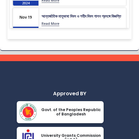
Read More
2024
আন্তর্জাতিক মাতৃভাষা দিবস ও শহীদ দিবস পালন প্রসঙ্গে বিজ্ঞপ্তি
Nov 19
Read More
2024
এপ্রিল ২০২৩ সেমিস্টারের ফাইনাল পরীক্ষার (অনুষ্ঠিতব্য অক্টোবর
Nov 19
২০২৩) বিজ্ঞপ্তি
Read More
2024
ভর্তিকৃত শিক্ষার্থীদের আইডি কার্ড নোটিশ
Nov 19
Read More
2024
Approved BY
সেমিস্টার ফি নোটিশ
Nov 19
Read More
2024
Govt. of the Peoples Republic
of Bangladesh
ভর্তি চলছে….. ভর্তি চলছে…
Nov 19
Read More
2024
University Grants Commission