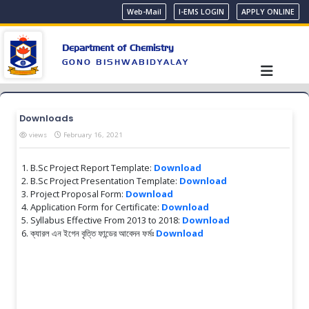
Web-Mail
I-EMS LOGIN
APPLY ONLINE
Department of Chemistry
GONO BISHWABIDYALAY
Downloads
views
February 16, 2021
B.Sc Project Report Template:
Download
B.Sc Project Presentation Template:
Download
Project Proposal Form:
Download
Application Form for Certificate:
Download
Syllabus Effective From 2013 to 2018:
Download
ক্যারল এন ইগেন বৃত্তি ফান্ডের আবেদন ফর্মঃ
Download