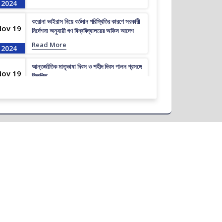
2024
করোনা ভাইরাস নিয়ে বর্তমান পরিস্থিতির কারণে সরকারী
Nov 19
নির্দেশনা অনুযায়ী গণ বিশ্ববিদ্যালয়ের অফিস আদেশ
Read More
2024
আন্তর্জাতিক মাতৃভাষা দিবস ও শহীদ দিবস পালন প্রসঙ্গে
Nov 19
বিজ্ঞপ্তি
Read More
2024
এপ্রিল ২০২৩ সেমিস্টারের ফাইনাল পরীক্ষার (অনুষ্ঠিতব্য
Nov 19
অক্টোবর ২০২৩) বিজ্ঞপ্তি
Read More
2024
ভর্তিকৃত শিক্ষার্থীদের আইডি কার্ড নোটিশ
Nov 19
Read More
2024
সেমিস্টার ফি নোটিশ
Nov 19
Read More