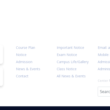
Quick Links
Notices
Cont
Course Plan
Important Notice
Email:
a
Notice
Exam Notice
Mobile
Admission
Campus Life/Gallery
Admiss
News & Events
Class Notice
Adminis
Contact
All News & Events
Center 