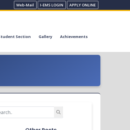
Web-Mail
I-EMS LOGIN
APPLY ONLINE
Student Section
Gallery
Achievements
Other Posts