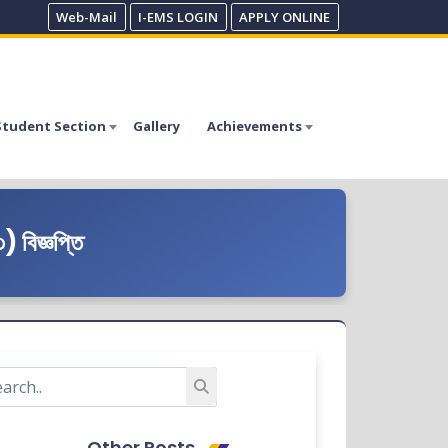
Web-Mail
I-EMS LOGIN
APPLY ONLINE
Student Section
Gallery
Achievements
) বিজ্ঞপ্তি
Other Posts