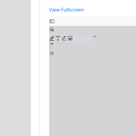
View Fullscreen
Skip
to
PDF
content