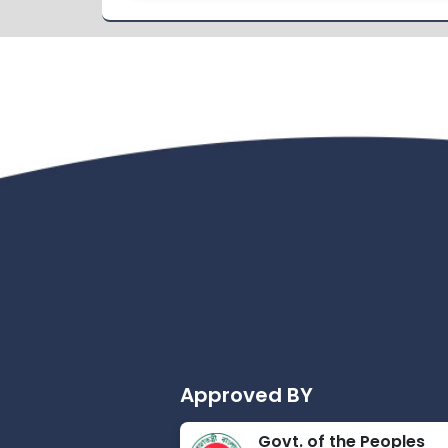
Approved BY
Govt. of the Peoples