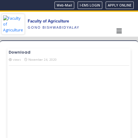
Web-Mail
I-EMS LOGIN
APPLY ONLINE
Faculty of Agriculture
GONO BISHWABIDYALAY
Download
views
November 24, 2020