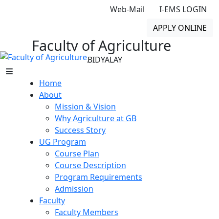
Web-Mail
I-EMS LOGIN
APPLY ONLINE
Faculty of Agriculture
GONO BISHWABIDYALAY
Home
About
Mission & Vision
Why Agriculture at GB
Success Story
UG Program
Course Plan
Course Description
Program Requirements
Admission
Faculty
Faculty Members