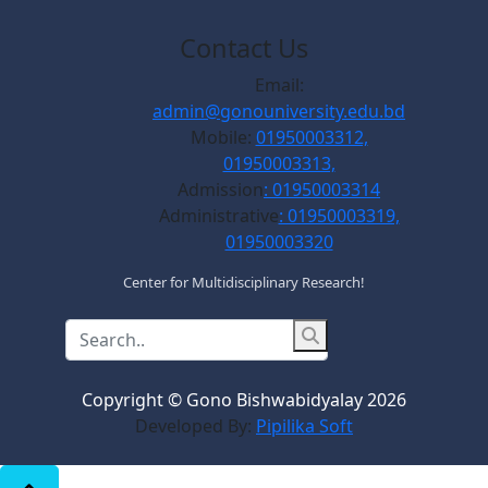
Contact Us
Email:
admin@gonouniversity.edu.bd
Mobile:
01950003312,
01950003313,
Admission
: 01950003314
Administrative
: 01950003319,
01950003320
Center for Multidisciplinary Research!
Copyright © Gono Bishwabidyalay 2026
Developed By:
Pipilika Soft