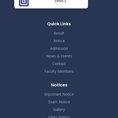
(UGC)
Notice for Assignment preparation
Nov 24
Read More
2024
Quick Links
Result
Notice
Admission
News & Events
Contact
Faculty Members
Notices
Important Notice
Exam Notice
Gallery
Class Notice