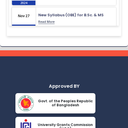
2024
New Syllabus (OBE) for B.Sc. & MS
Nov 27
Read More
2024
Routine for October-22 to April-23
Nov 27
Read More
2024
Admission Test Viva Result November-
Nov 27
23
Read More
2024
Approved BY
Research Compilation Book 2023
Nov 27
Read More
2024
Govt. of the Peoples Republic
of Bangladesh
Class Routine for October & January
Nov 27
Read More
2024
University Grants Commission