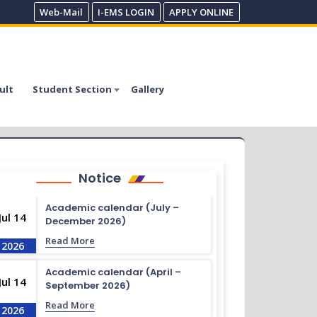
Web-Mail
I-EMS LOGIN
APPLY ONLINE
ult
Student Section
Gallery
Notice
Academic calendar (July –
Jul 14
December 2026)
Read More
2026
Academic calendar (April –
Jul 14
September 2026)
Read More
2026