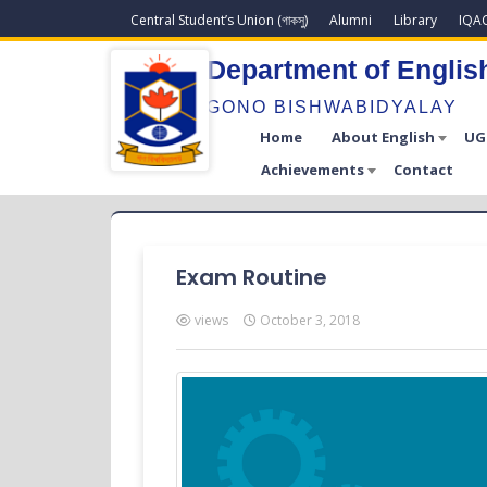
Central Student’s Union (গাকসু)
Alumni
Library
IQA
Department of Englis
GONO BISHWABIDYALAY
Home
About English
UG
Achievements
Contact
Exam Routine
views
October 3, 2018