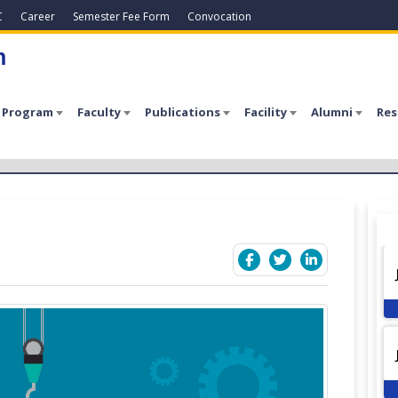
C
Career
Semester Fee Form
Convocation
h
 Program
Faculty
Publications
Facility
Alumni
Res