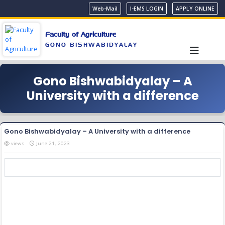
Web-Mail
I-EMS LOGIN
APPLY ONLINE
Faculty of Agriculture
GONO BISHWABIDYALAY
Gono Bishwabidyalay – A
University with a difference
Gono Bishwabidyalay – A University with a difference
views
June 21, 2023