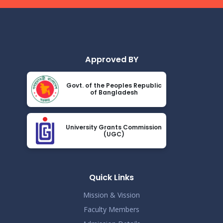
Read More
2024
করোনা ভাইরাস নিয়ে বর্তমান পরিস্থিতির কারণে সরকারী নির্দেশনা অনুযায়ী
Nov 19
গণ বিশ্ববিদ্যালয়ের অফিস আদেশ
Read More
2024
Approved BY
আন্তর্জাতিক মাতৃভাষা দিবস ও শহীদ দিবস পালন প্রসঙ্গে বিজ্ঞপ্তি
Nov 19
Govt. of the Peoples Republic
Read More
of Bangladesh
2024
এপ্রিল ২০২৩ সেমিস্টারের ফাইনাল পরীক্ষার (অনুষ্ঠিতব্য অক্টোবর ২০২৩)
Nov 19
বিজ্ঞপ্তি
University Grants Commission
(UGC)
Read More
2024
ভর্তিকৃত শিক্ষার্থীদের আইডি কার্ড নোটিশ
Nov 19
Read More
Quick Links
2024
Mission & Vission
Faculty Members