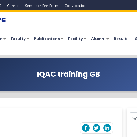
C
Career
Semester Fee Form
Convocation
re
m
Faculty
Publications
Facility
Alumni
Result
IQAC training GB