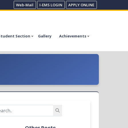
Web-Mail
I-EMS LOGIN
APPLY ONLINE
Student Section
Gallery
Achievements
Other Posts