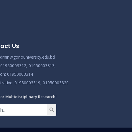
Read More
2024
এপ্রিল ২০২৩ সেমিস্টারের ফাইনাল পরীক্ষার (অনুষ্ঠিতব্য
Nov 19
অক্টোবর ২০২৩) বিজ্ঞপ্তি
Read More
2024
ভর্তিকৃত শিক্ষার্থীদের আইডি কার্ড নোটিশ
act Us
Nov 19
Read More
dmin@gonouniversity.edu.bd
2024
:
01950003312,
01950003313,
ion
: 01950003314
trative
: 01950003319,
01950003320
for Multidisciplinary Research!