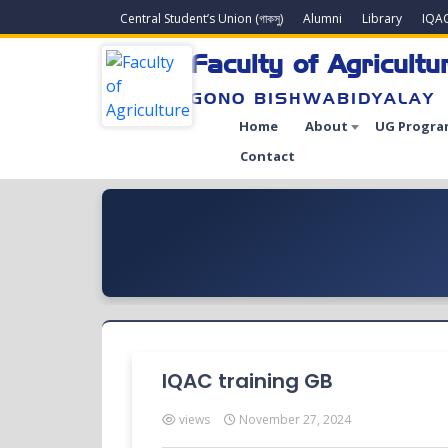
Central Student’s Union (গাকসু)
Alumni
Library
IQA
Faculty of Agricultu
GONO BISHWABIDYALAY
Home
About
UG Progra
Contact
IQAC training GB
views
November 27, 2024