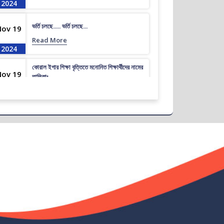
2024
ভর্তি চলছে….. ভর্তি চলছে…
Nov 19
Read More
2024
কোরাল ইগার শিক্ষা বৃত্তিতে মনোনিত শিক্ষার্থীদের নামের
Nov 19
তালিকাঃ
Read More
2024
ধূমপান, পান সেবন করা ও মাদক সেবন করা সম্পূর্ণ নিষিদ্ধ।
Nov 19
Read More
2024
করোনা ভাইরাস নিয়ে বর্তমান পরিস্থিতির কারণে সরকারী
Nov 19
নির্দেশনা অনুযায়ী গণ বিশ্ববিদ্যালয়ের অফিস আদেশ
Read More
2024
আন্তর্জাতিক মাতৃভাষা দিবস ও শহীদ দিবস পালন প্রসঙ্গে
Nov 19
বিজ্ঞপ্তি