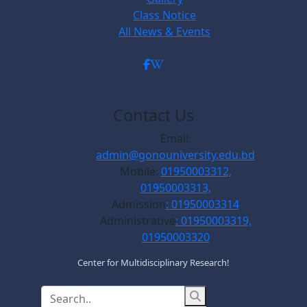
Class Notice
All News & Events
Contact Us
Email:
admin@gonouniversity.edu.bd
Mobile:
01950003312,
01950003313,
Admission
: 01950003314
Administrative
: 01950003319,
01950003320
Center for Multidisciplinary Research!