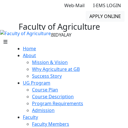
Web-Mail
I-EMS LOGIN
APPLY ONLINE
Faculty of Agriculture
GONO BISHWABIDYALAY
Home
About
Mission & Vision
Why Agriculture at GB
Success Story
UG Program
Course Plan
Course Description
Program Requirements
Admission
Faculty
Faculty Members