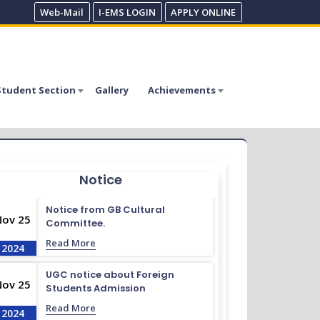
Web-Mail
I-EMS LOGIN
APPLY ONLINE
Student Section
Gallery
Achievements
Notice
Notice from GB Cultural
Nov 25
Committee.
Read More
2024
UGC notice about Foreign
Nov 25
Students Admission
Read More
2024