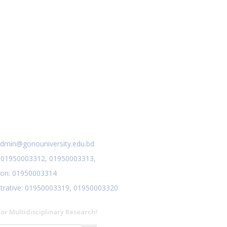
আন্তর্জাতিক মাতৃভাষা দিবস ও শহীদ দিবস পালন প্রসঙ্গে
Nov 19
বিজ্ঞপ্তি
Read More
2024
এপ্রিল ২০২৩ সেমিস্টারের ফাইনাল পরীক্ষার (অনুষ্ঠিতব্য
Nov 19
অক্টোবর ২০২৩) বিজ্ঞপ্তি
Read More
2024
ভর্তিকৃত শিক্ষার্থীদের আইডি কার্ড নোটিশ
Nov 19
act Us
Read More
2024
dmin@gonouniversity.edu.bd
:
01950003312,
01950003313,
ion
: 01950003314
trative
: 01950003319,
01950003320
for Multidisciplinary Research!