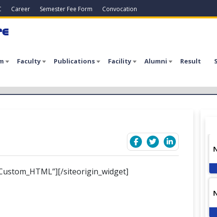
C
Career
Semester Fee Form
Convocation
re
m
Faculty
Publications
Facility
Alumni
Result
_Custom_HTML”][/siteorigin_widget]