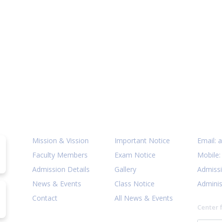
Quick Links
Notices
Cont
Mission & Vission
Important Notice
Email:
a
Faculty Members
Exam Notice
Mobile
Admission Details
Gallery
Admiss
News & Events
Class Notice
Adminis
Contact
All News & Events
Center 