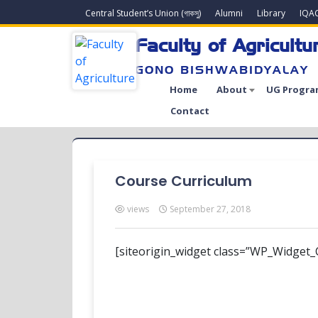
Central Student’s Union (গাকসু)
Alumni
Library
IQA
Faculty of Agricultu
GONO BISHWABIDYALAY
Home
About
UG Progra
Contact
Course Curriculum
views
September 27, 2018
[siteorigin_widget class=”WP_Widget