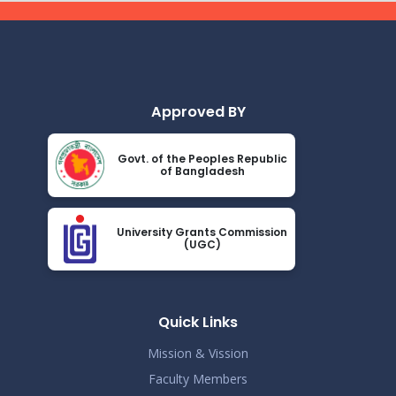
Read More
2024
করোনা ভাইরাস নিয়ে বর্তমান পরিস্থিতির কারণে সরকারী নির্দেশনা অনুযায়ী
Nov 19
গণ বিশ্ববিদ্যালয়ের অফিস আদেশ
Read More
2024
Approved BY
আন্তর্জাতিক মাতৃভাষা দিবস ও শহীদ দিবস পালন প্রসঙ্গে বিজ্ঞপ্তি
Nov 19
Govt. of the Peoples Republic
Read More
of Bangladesh
2024
এপ্রিল ২০২৩ সেমিস্টারের ফাইনাল পরীক্ষার (অনুষ্ঠিতব্য অক্টোবর ২০২৩)
Nov 19
বিজ্ঞপ্তি
University Grants Commission
(UGC)
Read More
2024
ভর্তিকৃত শিক্ষার্থীদের আইডি কার্ড নোটিশ
Nov 19
Read More
Quick Links
2024
Mission & Vission
Faculty Members