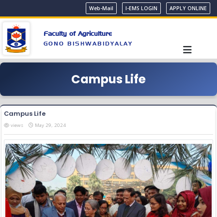
Web-Mail
I-EMS LOGIN
APPLY ONLINE
Faculty of Agriculture
GONO BISHWABIDYALAY
Campus Life
Campus Life
views
May 29, 2024