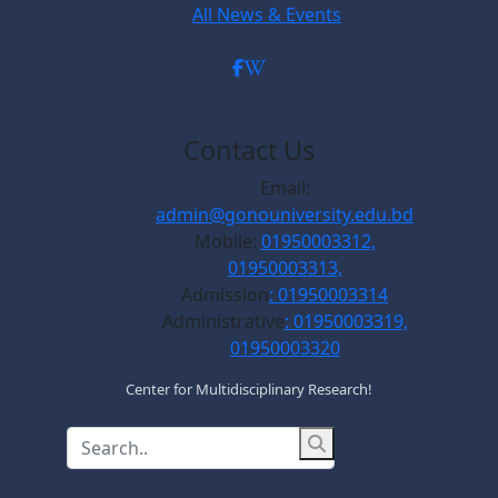
All News & Events
Contact Us
Email:
admin@gonouniversity.edu.bd
Mobile:
01950003312,
01950003313,
Admission
: 01950003314
Administrative
: 01950003319,
01950003320
Center for Multidisciplinary Research!