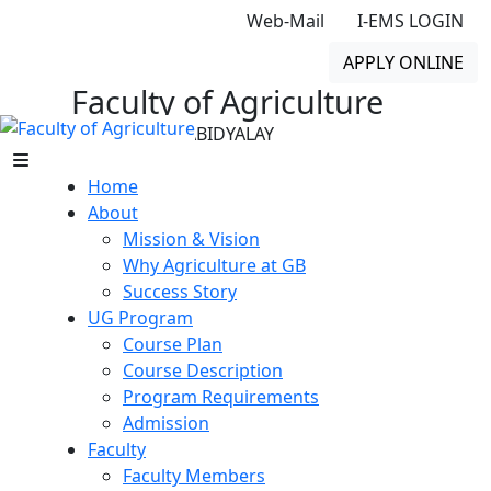
Web-Mail
I-EMS LOGIN
APPLY ONLINE
Faculty of Agriculture
GONO BISHWABIDYALAY
Home
About
Mission & Vision
Why Agriculture at GB
Success Story
UG Program
Course Plan
Course Description
Program Requirements
Admission
Faculty
Faculty Members