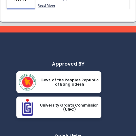
Read More
2024
ধূমপান, পান সেবন করা ও মাদক সেবন করা সম্পূর্ণ নিষিদ্ধ।
Nov 19
Read More
2024
করোনা ভাইরাস নিয়ে বর্তমান পরিস্থিতির কারণে সরকারী নির্দেশনা অনুযায়ী
Nov 19
গণ বিশ্ববিদ্যালয়ের অফিস আদেশ
Read More
2024
Approved BY
আন্তর্জাতিক মাতৃভাষা দিবস ও শহীদ দিবস পালন প্রসঙ্গে বিজ্ঞপ্তি
Nov 19
Govt. of the Peoples Republic
Read More
of Bangladesh
2024
এপ্রিল ২০২৩ সেমিস্টারের ফাইনাল পরীক্ষার (অনুষ্ঠিতব্য অক্টোবর ২০২৩)
Nov 19
বিজ্ঞপ্তি
University Grants Commission
(UGC)
Read More
2024
ভর্তিকৃত শিক্ষার্থীদের আইডি কার্ড নোটিশ
Nov 19
Read More