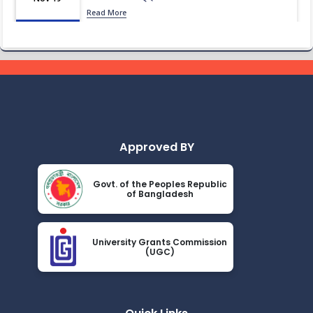
Read More
2024
ধূমপান, পান সেবন করা ও মাদক সেবন করা সম্পূর্ণ নিষিদ্ধ।
Nov 19
Read More
2024
করোনা ভাইরাস নিয়ে বর্তমান পরিস্থিতির কারণে সরকারী নির্দেশনা অনুযায়ী
Nov 19
গণ বিশ্ববিদ্যালয়ের অফিস আদেশ
Read More
2024
Approved BY
আন্তর্জাতিক মাতৃভাষা দিবস ও শহীদ দিবস পালন প্রসঙ্গে বিজ্ঞপ্তি
Nov 19
Govt. of the Peoples Republic
Read More
of Bangladesh
2024
এপ্রিল ২০২৩ সেমিস্টারের ফাইনাল পরীক্ষার (অনুষ্ঠিতব্য অক্টোবর ২০২৩)
Nov 19
বিজ্ঞপ্তি
University Grants Commission
(UGC)
Read More
2024
ভর্তিকৃত শিক্ষার্থীদের আইডি কার্ড নোটিশ
Nov 19
Read More